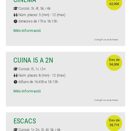
62,00€
Cursos: 3r, 4t, 5è, i 6è
Núm. places: 5 (min) - 12 (max)
dimecres de 17h a 18.15h
Més informació
Col·legi Pureza de María
CUINA I5 A 2N
Des de
54,00€
Cursos: I5, 1r, i 2n
Núm. places: 8 (min) - 12 (max)
dilluns de 16.45h a 18.15h
Més informació
Col·legi Pureza de María
ESCACS
Des de
24,71€
Cursos: 1r, 2n, 3r, 4t, 5è, i 6è