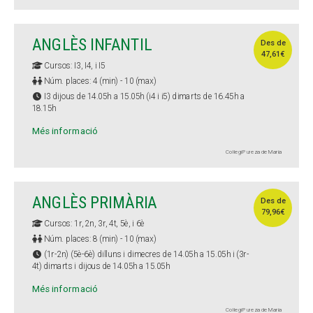
ANGLÈS INFANTIL
Des de
47,61€
Cursos: I3, I4, i I5
Núm. places: 4 (min) - 10 (max)
I3 dijous de 14.05h a 15.05h (i4 i i5) dimarts de 16.45h a
18.15h
Més informació
Col·legi Pureza de María
ANGLÈS PRIMÀRIA
Des de
79,96€
Cursos: 1r, 2n, 3r, 4t, 5è, i 6è
Núm. places: 8 (min) - 10 (max)
(1r-2n) (5è-6è) dilluns i dimecres de 14.05h a 15.05h i (3r-
4t) dimarts i dijous de 14.05h a 15.05h
Més informació
Col·legi Pureza de María