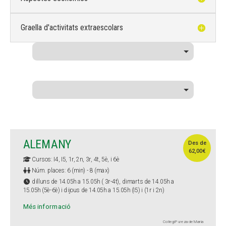
Graella d'activitats extraescolars
ALEMANY
Des de
62,00€
Cursos: I4, I5, 1r, 2n, 3r, 4t, 5è, i 6è
Núm. places: 6 (min) - 8 (max)
dilluns de 14.05h a 15.05h ( 3r-4t), dimarts de 14.05h a
15.05h (5è-6è) i dijous de 14.05h a 15.05h (I5) i (1r i 2n)
Més informació
Col·legi Pureza de María