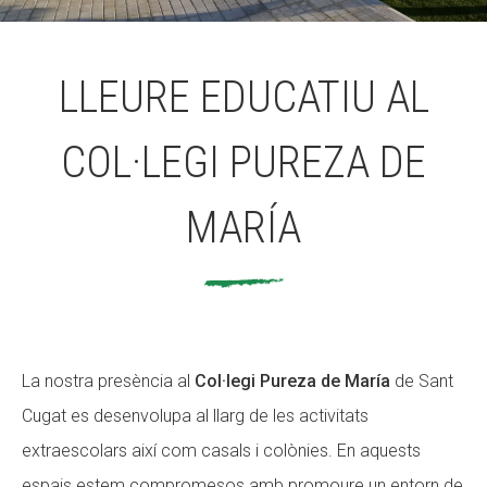
ACCIÓ SOCIAL I JOVES
LLEURE EDUCATIU AL
COL·LEGI PUREZA DE
ESPLAIS
MARÍA
SUPORT TERCER SECTOR
La nostra presència al
Col·legi Pureza de María
de Sant
Cugat es desenvolupa al llarg de les activitats
extraescolars així com casals i colònies. En aquests
espais estem compromesos amb promoure un entorn de