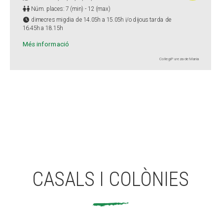
Núm. places: 7 (min) - 12 (max)
dimecres migdia de 14.05h a 15.05h i/o dijous tarda de
16.45h a 18.15h
Més informació
Col·legi Pureza de María
CASALS I COLÒNIES