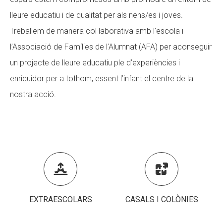
lleure educatiu i de qualitat per als nens/es i joves.
CONEIX FUNDESPLAI
Treballem de manera col·laborativa amb l’escola i
La Fundació
l’Associació de Famílies de l’Alumnat (AFA) per aconseguir
L'equip
un projecte de lleure educatiu ple d’experiències i
Missió i valors
enriquidor per a tothom, essent l’infant el centre de la
nostra acció.
Els comptes clars
Memòria d'activitats
Proposta educativa
ACTUALITAT


Notícies
EXTRAESCOLARS
CASALS I COLÒNIES
Butlletins
Diari de la Fundació