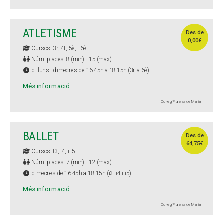
ATLETISME
Des de
0,00€
Cursos: 3r, 4t, 5è, i 6è
Núm. places: 8 (min) - 15 (max)
dilluns i dimecres de 16.45h a 18.15h (3r a 6è)
Més informació
Col·legi Pureza de María
BALLET
Des de
64,75€
Cursos: I3, I4, i I5
Núm. places: 7 (min) - 12 (max)
dimecres de 16.45h a 18.15h (i3- i4 i i5)
Més informació
Col·legi Pureza de María