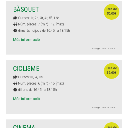
BÀSQUET
Des de
50,00€
Cursos: 1r, 2n, 3r, 4t, 5è, i 6è
Núm. places: 7 (min) - 12 (max)
dimarts i dijous de 16.45h a 18.15h
Més informació
Col·legi Pureza de María
CICLISME
Des de
39,60€
Cursos: I3, I4, i I5
Núm. places: 6 (min) - 15 (max)
dilluns de 16.45h a 18.15h
Més informació
Col·legi Pureza de María
CINEMA
Des de