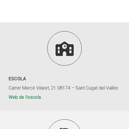
Fundesplai als mitjans
Xarxes socials
COL·LABORA

Fes voluntariat
Fes un donatiu
Treballa amb nosaltres
ESCOLA
Carrer Mercè Vilaret, 21 08174 – Sant Cugat del Vallès
Web de l’escola