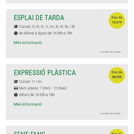
ESPLAI DE TARDA
Des de
16,61€
Cursos: I3, I4, I5, 1r, 2n, 3r, 4t, 5è, i 6è
de dilluns a dijous de 16.30h a 18h
Més informació
Escola Pi d'en Xandri
EXPRESSIÓ PLÀSTICA
Des de
48,00€
Cursos: 1r i 2n
Núm. places: 7 (min) - 12 (max)
dilluns de 16.30h a 18h
Més informació
Escola Pi d'en Xandri