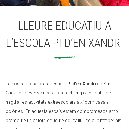
ACCIÓ SOCIAL I JOVES
LLEURE EDUCATIU A
L’ESCOLA PI D’EN XANDRI
ESPLAIS
SUPORT TERCER SECTOR
La nostra presència a l’escola
Pi d’en Xandri
de Sant
Cugat es desenvolupa al llarg del temps educatiu del
migdia, les activitats extraescolars així com casals i
colònies. En aquests espais estem compromesos amb
promoure un entorn de lleure educatiu i de qualitat per als