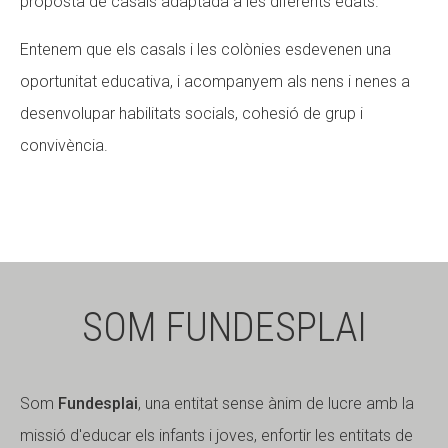
proposta de casals adaptada a les diferents edats.
Entenem que els casals i les colònies esdevenen una
oportunitat educativa, i acompanyem als nens i nenes a
desenvolupar habilitats socials, cohesió de grup i
convivència.
SOM FUNDESPLAI
Som
Fundesplai
, una entitat sense ànim de lucre amb la
missió d'educar els infants i joves, enfortir les entitats de