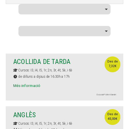
ACOLLIDA DE TARDA
Des de
7,32€
Cursos: I3, I4, I5, 1r, 2n, 3r, 4t, 5è, i 6è
de dilluns a dijous de 16.30h a 17h
Més informació
Escola Pi d'en Xandri
ANGLÈS
Des de
45,00€
Cursos: I3, I4, I5, 1r, 2n, 3r, 4t, 5è, i 6è