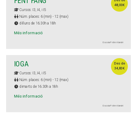
FENT FANG
Des de
48,00€
Cursos: I3, I4, i I5
Núm. places: 6 (min) - 12 (max)
dilluns de 16.30h a 18h
Més informació
Escola Pi d'en Xandri
IOGA
Des de
34,83€
Cursos: I3, I4, i I5
Núm. places: 6 (min) - 12 (max)
dimarts de 16.30h a 18h
Més informació
Escola Pi d'en Xandri