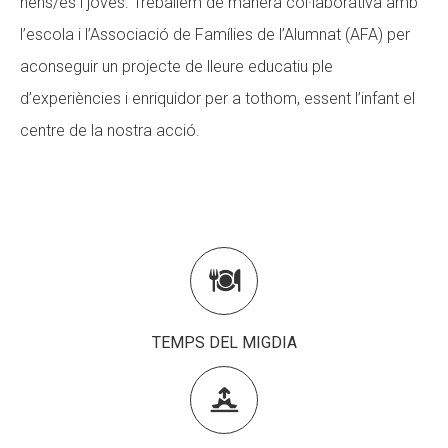
nens/es i joves. Treballem de manera col·laborativa amb
l’escola i l’Associació de Famílies de l’Alumnat (AFA) per
CONEIX FUNDESPLAI
aconseguir un projecte de lleure educatiu ple
La Fundació
d’experiències i enriquidor per a tothom, essent l’infant el
L'equip
centre de la nostra acció.
Missió i valors
Els comptes clars
Memòria d'activitats
Proposta educativa

ACTUALITAT
TEMPS DEL MIGDIA
Notícies

Butlletins
Diari de la Fundació