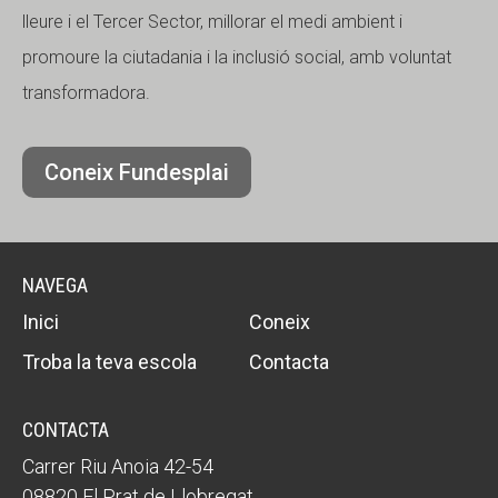
lleure i el Tercer Sector, millorar el medi ambient i
promoure la ciutadania i la inclusió social, amb voluntat
transformadora.
Coneix Fundesplai
NAVEGA
Inici
Coneix
Troba la teva escola
Contacta
CONTACTA
Carrer Riu Anoia 42-54
08820 El Prat de Llobregat