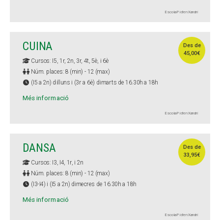
Escola Pi d'en Xandri
CUINA
Des de
45,00€
Cursos: I5, 1r, 2n, 3r, 4t, 5è, i 6è
Núm. places: 8 (min) - 12 (max)
(I5 a 2n) dilluns i (3r a 6è) dimarts de 16.30h a 18h
Més informació
Escola Pi d'en Xandri
DANSA
Des de
33,95€
Cursos: I3, I4, 1r, i 2n
Núm. places: 8 (min) - 12 (max)
(I3-I4) i (I5 a 2n) dimecres de 16.30h a 18h
Més informació
Escola Pi d'en Xandri