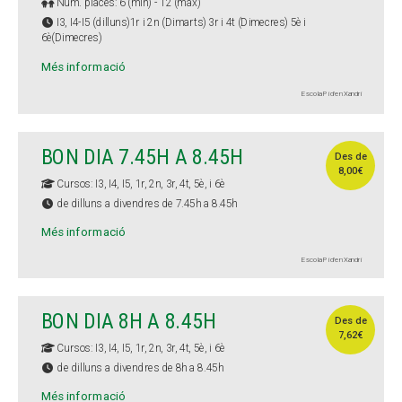
Núm. places: 6 (min) - 12 (max)
I3, I4-I5 (dilluns)1r i 2n (Dimarts) 3r i 4t (Dimecres) 5è i
6è(Dimecres)
Més informació
Escola Pi d'en Xandri
BON DIA 7.45H A 8.45H
Des de
8,00€
Cursos: I3, I4, I5, 1r, 2n, 3r, 4t, 5è, i 6è
de dilluns a divendres de 7.45h a 8.45h
Més informació
Escola Pi d'en Xandri
BON DIA 8H A 8.45H
Des de
7,62€
Cursos: I3, I4, I5, 1r, 2n, 3r, 4t, 5è, i 6è
de dilluns a divendres de 8h a 8.45h
Més informació