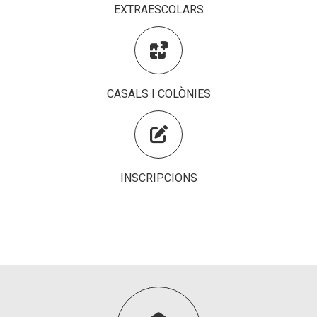
EXTRAESCOLARS
Fundesplai als mitjans

Xarxes socials
COL·LABORA
CASALS I COLÒNIES
Fes voluntariat

Fes un donatiu
Treballa amb nosaltres
INSCRIPCIONS