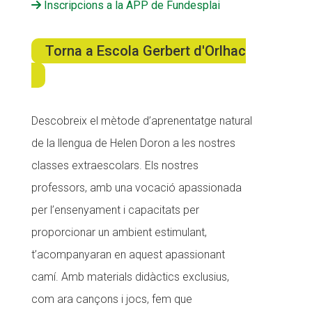
Inscripcions a la APP de Fundesplai
ACCIÓ SOCIAL I JOVES
Torna a Escola Gerbert d'Orlhac
ESPLAIS
Descobreix el mètode d’aprenentatge natural
de la llengua de Helen Doron a les nostres
SUPORT TERCER SECTOR
classes extraescolars. Els nostres
professors, amb una vocació apassionada
per l’ensenyament i capacitats per
proporcionar un ambient estimulant,
t’acompanyaran en aquest apassionant
camí. Amb materials didàctics exclusius,
com ara cançons i jocs, fem que