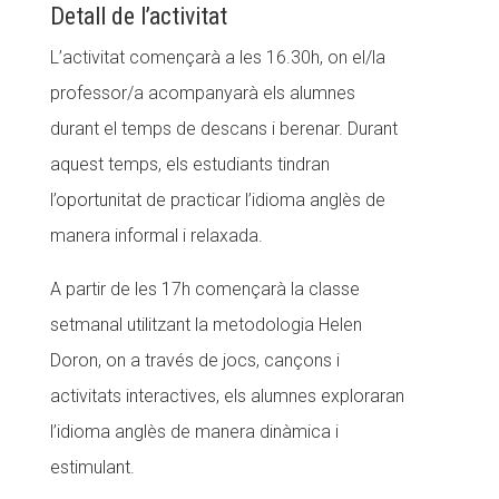
Detall de l’activitat
Fundesplai als mitjans
L’activitat començarà a les 16.30h, on el/la
Xarxes socials
professor/a acompanyarà els alumnes
durant el temps de descans i berenar. Durant
COL·LABORA
aquest temps, els estudiants tindran
Fes voluntariat
l’oportunitat de practicar l’idioma anglès de
Fes un donatiu
manera informal i relaxada.
Treballa amb nosaltres
A partir de les 17h començarà la classe
setmanal utilitzant la metodologia Helen
Doron, on a través de jocs, cançons i
activitats interactives, els alumnes exploraran
l’idioma anglès de manera dinàmica i
estimulant.