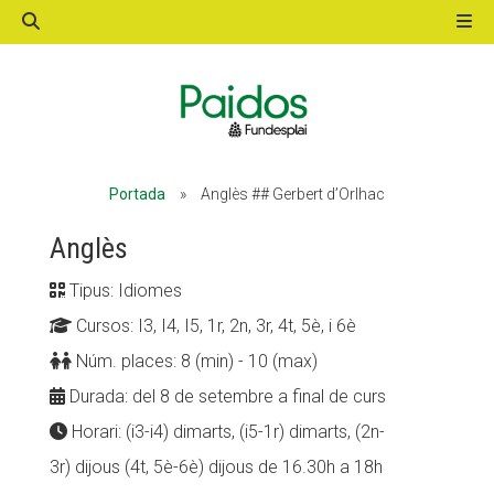
ACTIVITATS D'ESTIU
Portada
»
Anglès ## Gerbert d’Orlhac
MÓN ESCOLAR
Anglès
Tipus: Idiomes
ALBERG CENTRE ESPLAI
Cursos: I3, I4, I5, 1r, 2n, 3r, 4t, 5è, i 6è
Núm. places: 8 (min) - 10 (max)
FORMACIÓ
Durada: del 8 de setembre a final de curs
Horari: (i3-i4) dimarts, (i5-1r) dimarts, (2n-
3r) dijous (4t, 5è-6è) dijous de 16.30h a 18h
CASES DE COLÒNIES