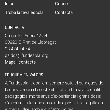
Inici
Coneix
Troba la teva escola
Contacta
CONTACTA
Carrer Riu Anoia 42-54
08820 El Prat de Llobregat
93 474 74 74
paidos@fundesplai.org
Mapa i contacte
EDUQUEM EN VALORS
A Fundesplai treballem sempre sota el paraigües de
la convivència i la sostenibilitat, amb una alta qualitat
pedagògica, molts anys d’experiència i grans dosis
d’alegria. Un fet que ens ajuda a posar fil a l'agulla en
el treball diari amb els infants i joves.