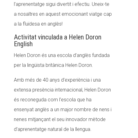
l’aprenentatge sigui divertit i efectiu. Uneix-te
CONEIX FUNDESPLAI
a nosaltres en aquest emocionant viatge cap
a la fluïdesa en anglès!
La Fundació
L'equip
Activitat vinculada a Helen Doron
English
Missió i valors
Helen Doron és una escola d’anglès fundada
Els comptes clars
per la lingüista britànica Helen Doron.
Memòria d'activitats
Amb més de 40 anys d’experiència i una
Proposta educativa
extensa presència internacional, Helen Doron
ACTUALITAT
és reconeguda com l’escola que ha
ensenyat anglès a un major nombre de nens i
Notícies
nenes mitjançant el seu innovador mètode
Butlletins
d’aprenentatge natural de la llengua.
Diari de la Fundació