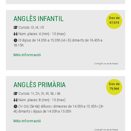
ANGLÈS INFANTIL
Des de
47,61€
Cursos: I3, I4, i I5
Núm. places: 4 (min) - 10 (max)
I3 dijous de 14.05h a 15.05h (i4 i i5) dimarts de 16.45h a
18.15h
Més informació
Col·legi Pureza de María
ANGLÈS PRIMÀRIA
Des de
79,96€
Cursos: 1r, 2n, 3r, 4t, 5è, i 6è
Núm. places: 8 (min) - 10 (max)
(1r-2n) (5è-6è) dilluns i dimecres de 14.05h a 15.05h i (3r-
4t) dimarts i dijous de 14.05h a 15.05h
Més informació
Col·legi Pureza de María