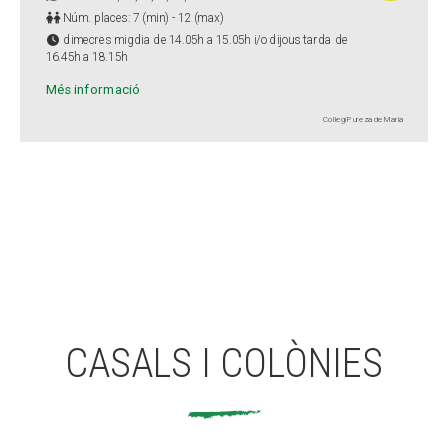
Núm. places: 7 (min) - 12 (max)
dimecres migdia de 14.05h a 15.05h i/o dijous tarda de
16.45h a 18.15h
Més informació
Col·legi Pureza de María
CASALS I COLÒNIES