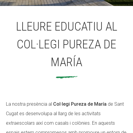
ACCIÓ SOCIAL I JOVES
LLEURE EDUCATIU AL
COL·LEGI PUREZA DE
ESPLAIS
MARÍA
SUPORT TERCER SECTOR
La nostra presència al
Col·legi Pureza de María
de Sant
Cugat es desenvolupa al llarg de les activitats
extraescolars així com casals i colònies. En aquests
espais estem compromesos amb promoure un entorn de