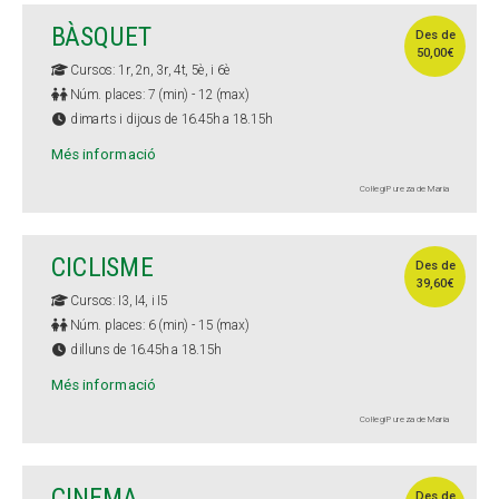
BÀSQUET
Des de
50,00€
Cursos: 1r, 2n, 3r, 4t, 5è, i 6è
Núm. places: 7 (min) - 12 (max)
dimarts i dijous de 16.45h a 18.15h
Més informació
Col·legi Pureza de María
CICLISME
Des de
39,60€
Cursos: I3, I4, i I5
Núm. places: 6 (min) - 15 (max)
dilluns de 16.45h a 18.15h
Més informació
Col·legi Pureza de María
CINEMA
Des de