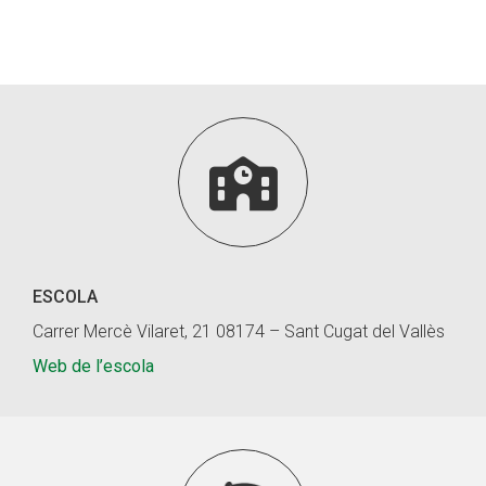
Fundesplai als mitjans
Xarxes socials
COL·LABORA

Fes voluntariat
Fes un donatiu
Treballa amb nosaltres
ESCOLA
Carrer Mercè Vilaret, 21 08174 – Sant Cugat del Vallès
Web de l’escola