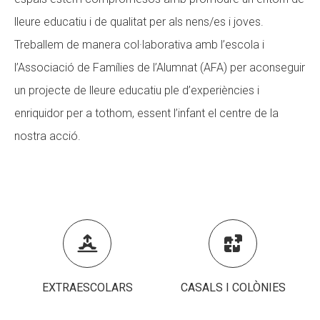
lleure educatiu i de qualitat per als nens/es i joves.
CONEIX FUNDESPLAI
Treballem de manera col·laborativa amb l’escola i
La Fundació
l’Associació de Famílies de l’Alumnat (AFA) per aconseguir
L'equip
un projecte de lleure educatiu ple d’experiències i
Missió i valors
enriquidor per a tothom, essent l’infant el centre de la
nostra acció.
Els comptes clars
Memòria d'activitats
Proposta educativa
ACTUALITAT


Notícies
EXTRAESCOLARS
CASALS I COLÒNIES
Butlletins
Diari de la Fundació