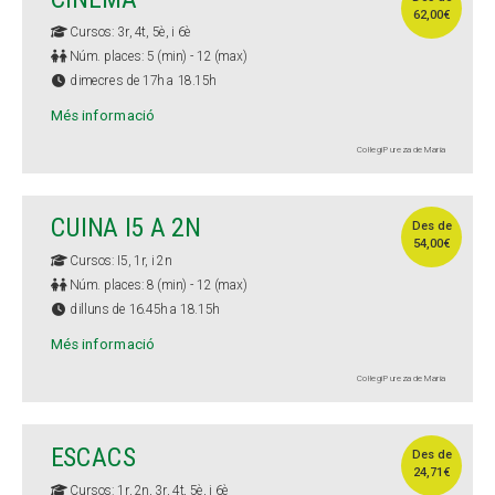
62,00€
Cursos: 3r, 4t, 5è, i 6è
Núm. places: 5 (min) - 12 (max)
dimecres de 17h a 18.15h
Més informació
Col·legi Pureza de María
CUINA I5 A 2N
Des de
54,00€
Cursos: I5, 1r, i 2n
Núm. places: 8 (min) - 12 (max)
dilluns de 16.45h a 18.15h
Més informació
Col·legi Pureza de María
ESCACS
Des de
24,71€
Cursos: 1r, 2n, 3r, 4t, 5è, i 6è