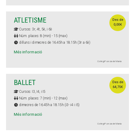
ATLETISME
Des de
0,00€
Cursos: 3r, 4t, 5è, i 6è
Núm. places: 8 (min) - 15 (max)
dilluns i dimecres de 16.45h a 18.15h (3r a 6è)
Més informació
Col·legi Pureza de María
BALLET
Des de
64,75€
Cursos: I3, I4, i I5
Núm. places: 7 (min) - 12 (max)
dimecres de 16.45h a 18.15h (i3- i4 i i5)
Més informació
Col·legi Pureza de María