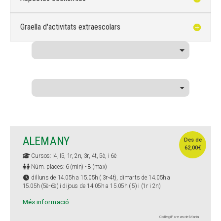
Graella d'activitats extraescolars
ALEMANY
Des de
62,00€
Cursos: I4, I5, 1r, 2n, 3r, 4t, 5è, i 6è
Núm. places: 6 (min) - 8 (max)
dilluns de 14.05h a 15.05h ( 3r-4t), dimarts de 14.05h a
15.05h (5è-6è) i dijous de 14.05h a 15.05h (I5) i (1r i 2n)
Més informació
Col·legi Pureza de María