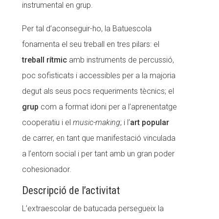
instrumental en grup.
CONEIX FUNDESPLAI
Per tal d’aconseguir-ho, la Batuescola
La Fundació
fonamenta el seu treball en tres pilars: el
L'equip
treball rítmic
amb instruments de percussió,
poc sofisticats i accessibles per a la majoria
Missió i valors
degut als seus pocs requeriments tècnics; el
Els comptes clars
grup
com a format idoni per a l’aprenentatge
Memòria d'activitats
cooperatiu i el
music-making
; i l’
art popular
Proposta educativa
de carrer, en tant que manifestació vinculada
a l’entorn social i per tant amb un gran poder
ACTUALITAT
cohesionador.
Notícies
Descripció de l’activitat
Butlletins
L’extraescolar de batucada persegueix la
Diari de la Fundació