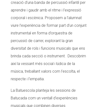
creació d’una banda de percussió infantil per
Fundesplai als mitjans
aprendre i gaudir amb el ritme i l’expressió
Xarxes socials
corporal i escènica. Proposem a l’alumnat
viure l’experiència de formar part d’un conjunt
COL·LABORA
instrumental en forma d’orquestra de
Fes voluntariat
percussió de carrer, explorant la gran
diversitat de rols i funcions musicals que ens
Fes un donatiu
brinda cada secció o instrument. Descobrim
Treballa amb nosaltres
així la vessant més social i lúdica de la
música, treballant valors com l’escolta, el
respecte i l’empatia.
La Batuescola planteja les sessions de
Batucada com un ventall d’experiències
musicals que combinen diverses