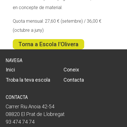
en concepte de material.
Quota mensual: 27,60 € (setembre) / 36,00 €
(octubre a juny)
Torna a Escola l'Olivera
NAVEGA
Inici
Coneix
Troba la teva escola
Contacta
CONTACTA
Carrer Riu Anoia 42-54
08820 El Prat de Llobregat
93 474 74 74