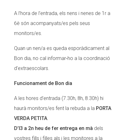
CONEIX FUNDESPLAI
A l’hora de l’entrada, els nens i nenes de 1r a
6è són acompanyats/es pels seus
La Fundació
monitors/es.
L'equip
Quan un nen/a es queda esporàdicament al
Missió i valors
Bon dia, no cal informar‐ho a la coordinació
Els comptes clars
d’extraescolars.
Memòria d'activitats
Funcionament de Bon dia
Proposta educativa
A les hores d’entrada (7.30h, 8h, 8.30h) hi
ACTUALITAT
haurà monitors/es fent la rebuda a la
PORTA
Notícies
VERDA PETITA
.
Butlletins
D’I3 a 2n heu de fer entrega en mà
dels
vostres fills i filles als i les monitores a la
Diari de la Fundació