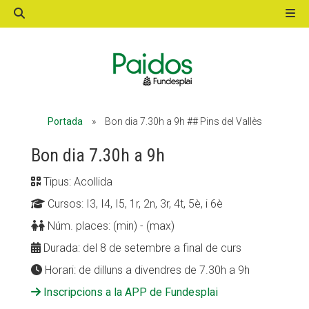
ACTIVITATS D'ESTIU
Portada
»
Bon dia 7.30h a 9h ## Pins del Vallès
MÓN ESCOLAR
Bon dia 7.30h a 9h
Tipus: Acollida
ALBERG CENTRE ESPLAI
Cursos: I3, I4, I5, 1r, 2n, 3r, 4t, 5è, i 6è
Núm. places: (min) - (max)
FORMACIÓ
Durada: del 8 de setembre a final de curs
Horari: de dilluns a divendres de 7.30h a 9h
Inscripcions a la APP de Fundesplai
CASES DE COLÒNIES