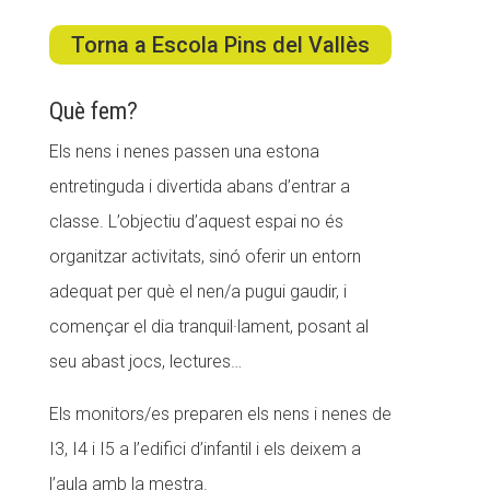
Torna a Escola Pins del Vallès
ACCIÓ SOCIAL I JOVES
Què fem?
Els nens i nenes passen una estona
ESPLAIS
entretinguda i divertida abans d’entrar a
classe. L’objectiu d’aquest espai no és
SUPORT TERCER SECTOR
organitzar activitats, sinó oferir un entorn
adequat per què el nen/a pugui gaudir, i
començar el dia tranquil·lament, posant al
seu abast jocs, lectures…
Els monitors/es preparen els nens i nenes de
I3, I4 i I5 a l’edifici d’infantil i els deixem a
l’aula amb la mestra.