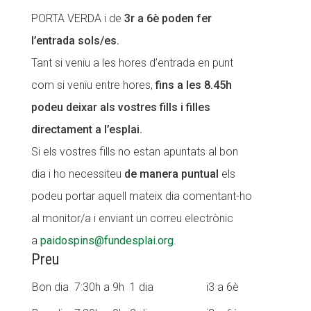
PORTA VERDA i de
3r a 6è poden fer
Fundesplai als mitjans
l’entrada sols/es.
Xarxes socials
Tant si veniu a les hores d’entrada en punt
com si veniu entre hores,
fins a les 8.45h
COL·LABORA
podeu deixar als vostres fills i filles
Fes voluntariat
directament a l’esplai.
Fes un donatiu
Si els vostres fills no estan apuntats al bon
Treballa amb nosaltres
dia i ho necessiteu
de manera puntual
els
podeu portar aquell mateix dia comentant-ho
al monitor/a i enviant un correu electrònic
a
paidospins@fundesplai.org
.
Preu
Bon dia 7:30h a 9h 1 dia
i3 a 6è