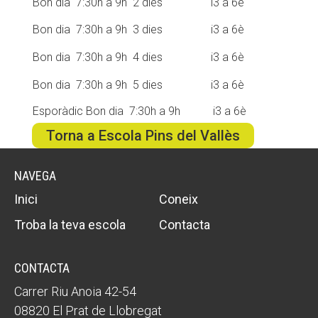
Bon dia 7:30h a 9h 2 dies
i3 a 6è
Bon dia 7:30h a 9h 3 dies
i3 a 6è
Bon dia 7:30h a 9h 4 dies
i3 a 6è
Bon dia 7:30h a 9h 5 dies
i3 a 6è
Esporàdic Bon dia 7:30h a 9h
i3 a 6è
Torna a Escola Pins del Vallès
NAVEGA
Inici
Coneix
Troba la teva escola
Contacta
CONTACTA
Carrer Riu Anoia 42-54
08820 El Prat de Llobregat