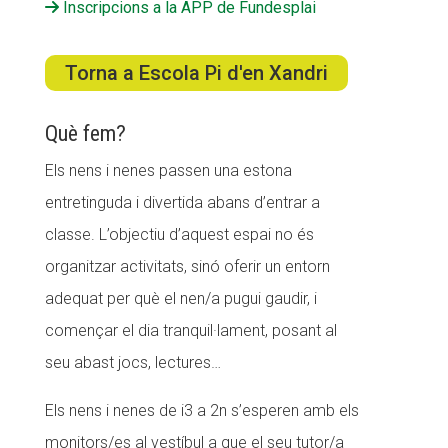
Inscripcions a la APP de Fundesplai
ACCIÓ SOCIAL I JOVES
Torna a Escola Pi d'en Xandri
Què fem?
ESPLAIS
Els nens i nenes passen una estona
entretinguda i divertida abans d’entrar a
SUPORT TERCER SECTOR
classe. L’objectiu d’aquest espai no és
organitzar activitats, sinó oferir un entorn
adequat per què el nen/a pugui gaudir, i
començar el dia tranquil·lament, posant al
seu abast jocs, lectures…
Els nens i nenes de i3 a 2n s’esperen amb els
monitors/es al vestíbul a que el seu tutor/a