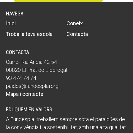
Fundesplai als mitjans
NAVEGA
Xarxes socials
Inici
Coneix
Troba la teva escola
Contacta
COL·LABORA
Fes voluntariat
CONTACTA
Carrer Riu Anoia 42-54
Fes un donatiu
08820 El Prat de Llobregat
Treballa amb nosaltres
93 474 74 74
paidos@fundesplai.org
Mapa i contacte
EDUQUEM EN VALORS
A Fundesplai treballem sempre sota el paraigües de
la convivència i la sostenibilitat, amb una alta qualitat