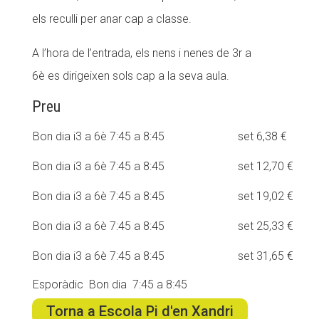
els reculli per anar cap a classe.
CONEIX FUNDESPLAI
A l’hora de l’entrada, els nens i nenes de 3r a
La Fundació
6è es dirigeixen sols cap a la seva aula.
L'equip
Preu
Missió i valors
Bon dia i3 a 6è 7:45 a 8:45
set 6,38 €
Els comptes clars
Memòria d'activitats
Bon dia i3 a 6è 7:45 a 8:45
set 12,70 €
Proposta educativa
Bon dia i3 a 6è 7:45 a 8:45
set 19,02 €
Bon dia i3 a 6è 7:45 a 8:45
set 25,33 €
ACTUALITAT
Bon dia i3 a 6è 7:45 a 8:45
set 31,65 €
Notícies
Esporàdic Bon dia 7:45 a 8:45
Butlletins
Torna a Escola Pi d'en Xandri
Diari de la Fundació