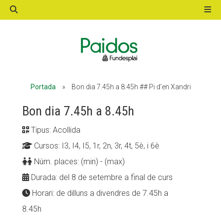
ACTIVITATS D'ESTIU
Portada
»
Bon dia 7.45h a 8.45h ## Pi d’en Xandri
MÓN ESCOLAR
Bon dia 7.45h a 8.45h
Tipus: Acollida
ALBERG CENTRE ESPLAI
Cursos: I3, I4, I5, 1r, 2n, 3r, 4t, 5è, i 6è
Núm. places: (min) - (max)
FORMACIÓ
Durada: del 8 de setembre a final de curs
Horari: de dilluns a divendres de 7.45h a
8.45h
CASES DE COLÒNIES