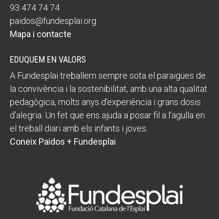
93 474 74 74
Fundesplai als mitjans
paidos@fundesplai.org
Mapa i contacte
Xarxes socials
EDUQUEM EN VALORS
COL·LABORA
A Fundesplai treballem sempre sota el paraigües de
Fes voluntariat
la convivència i la sostenibilitat, amb una alta qualitat
pedagògica, molts anys d’experiència i grans dosis
Fes un donatiu
d’alegria. Un fet que ens ajuda a posar fil a l'agulla en
Treballa amb nosaltres
el treball diari amb els infants i joves.
Coneix Paidos + Fundesplai