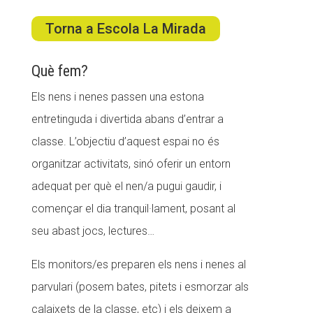
Torna a Escola La Mirada
ACCIÓ SOCIAL I JOVES
Què fem?
Els nens i nenes passen una estona
ESPLAIS
entretinguda i divertida abans d’entrar a
classe. L’objectiu d’aquest espai no és
SUPORT TERCER SECTOR
organitzar activitats, sinó oferir un entorn
adequat per què el nen/a pugui gaudir, i
començar el dia tranquil·lament, posant al
seu abast jocs, lectures…
Els monitors/es preparen els nens i nenes al
parvulari (posem bates, pitets i esmorzar als
calaixets de la classe, etc) i els deixem a