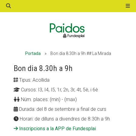
ACTIVITATS D'ESTIU
Portada
»
Bon dia 8.30h a 9h ## La Mirada
MÓN ESCOLAR
Bon dia 8.30h a 9h
Tipus: Acollida
ALBERG CENTRE ESPLAI
Cursos: I3, I4, I5, 1r, 2n, 3r, 4t, 5è, i 6è
Núm. places: (min) - (max)
FORMACIÓ
Durada: del 8 de setembre a final de curs
Horari: de dilluns a divendres de 8.30h a 9h
Inscripcions a la APP de Fundesplai
CASES DE COLÒNIES