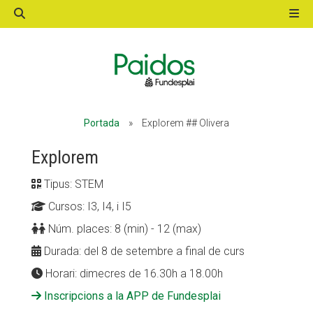
ACTIVITATS D'ESTIU
Portada
»
Explorem ## Olivera
MÓN ESCOLAR
Explorem
Tipus: STEM
ALBERG CENTRE ESPLAI
Cursos: I3, I4, i I5
Núm. places: 8 (min) - 12 (max)
FORMACIÓ
Durada: del 8 de setembre a final de curs
Horari: dimecres de 16.30h a 18.00h
Inscripcions a la APP de Fundesplai
CASES DE COLÒNIES