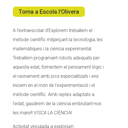
Torna a Escola l'Olivera
ACCIÓ SOCIAL I JOVES
A l’extraescolar d’Explorem treballem el
mètode científic mitjançant la tecnologia, les
ESPLAIS
matemàtiques i la ciència experimental.
Treballem programant robots adequats per
SUPORT TERCER SECTOR
aquesta edat, fomentem el pensament lògic i
el raonament amb jocs especialitzats i ens
iniciem en el món de l’experimentació i el
mètode científic. Amb reptes adaptats a
l’edat, gaudirem de la ciència embrutant-nos
les mans!! VISCA LA CIÈNCIA!
Activitat vinculada a explorium