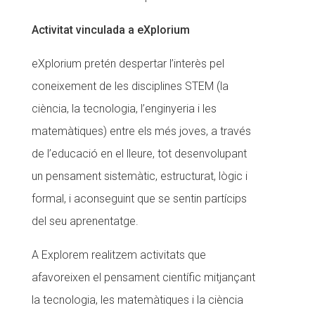
CONEIX FUNDESPLAI
Activitat vinculada a eXplorium
La Fundació
eXplorium pretén despertar l’interès pel
L'equip
coneixement de les disciplines STEM (la
ciència, la tecnologia, l’enginyeria i les
Missió i valors
matemàtiques) entre els més joves, a través
Els comptes clars
de l’educació en el lleure, tot desenvolupant
Memòria d'activitats
un pensament sistemàtic, estructurat, lògic i
Proposta educativa
formal, i aconseguint que se sentin partícips
del seu aprenentatge.
ACTUALITAT
A Explorem realitzem activitats que
Notícies
afavoreixen el pensament científic mitjançant
Butlletins
la tecnologia, les matemàtiques i la ciència
Diari de la Fundació