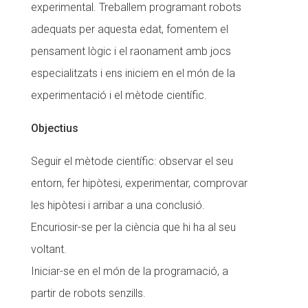
experimental. Treballem programant robots
Fundesplai als mitjans
adequats per aquesta edat, fomentem el
Xarxes socials
pensament lògic i el raonament amb jocs
especialitzats i ens iniciem en el món de la
COL·LABORA
experimentació i el mètode científic.
Fes voluntariat
Objectius
Fes un donatiu
Seguir el mètode científic: observar el seu
Treballa amb nosaltres
entorn, fer hipòtesi, experimentar, comprovar
les hipòtesi i arribar a una conclusió.
Encuriosir-se per la ciència que hi ha al seu
voltant.
Iniciar-se en el món de la programació, a
partir de robots senzills.