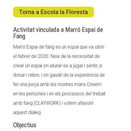
Torna a Escola la Floresta
ACCIÓ SOCIAL I JOVES
Activitat vinculada a Marró Espai de
Fang
ESPLAIS
Marró Espai de fang es un espai que va obrir
el febrer de 2020. Neix de la necessitat de
crear un espai on aturar-se a jugar i sentir, a
SUPORT TERCER SECTOR
donar i rebre, i on gaudir de la experiència de
fer una
peça amb les nostres mans.Creiem
en les persones i en els processos del treball
amb fang (CLAYWORK) i volem afavorir
aquest diàleg.
Objectius