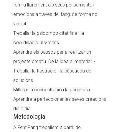
forma lliurement als seus pensaments i
Fundesplai als mitjans
emocions
a través del fang, de forma no
Xarxes socials
verbal
Treballar la psicomotricitat fina i la
COL·LABORA
coordinació ulls-mans
Fes voluntariat
Aprendre els passos per a realitzar un
Fes un donatiu
projecte creatiu. De la idea al material. -
Treballar la frustració i la búsqueda de
Treballa amb nosaltres
solucions
Millorar la concentració i la paciència.
Aprendre a perfeccionar les seves creacions
dia a dia
Metodologia
A Fent Fang treballem a partir de