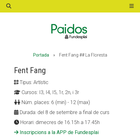
ACTIVITATS D'ESTIU
Portada
»
Fent Fang ## La Floresta
MÓN ESCOLAR
Fent Fang
Tipus: Artístic
ALBERG CENTRE ESPLAI
Cursos: I3, I4, I5, 1r, 2n, i 3r
Núm. places: 6 (min) - 12 (max)
FORMACIÓ
Durada: del 8 de setembre a final de curs
Horari: dimecres de 16.15h a 17.45h
Inscripcions a la APP de Fundesplai
CASES DE COLÒNIES