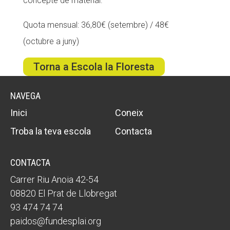
concepte de material.
Quota mensual: 36,80€ (setembre) / 48€
(octubre a juny)
Torna a Escola la Floresta
NAVEGA
Inici
Coneix
Troba la teva escola
Contacta
CONTACTA
Carrer Riu Anoia 42-54
08820 El Prat de Llobregat
93 474 74 74
paidos@fundesplai.org