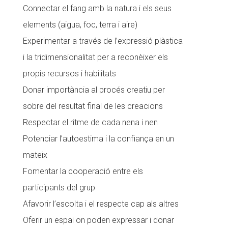
Connectar el fang amb la natura i els seus
CONEIX FUNDESPLAI
elements (aigua, foc, terra i aire)
La Fundació
Experimentar a través de l’expressió plàstica
i la tridimensionalitat per a reconèixer els
L'equip
propis
recursos i habilitats
Missió i valors
Donar importància al procés creatiu per
Els comptes clars
sobre del resultat final de les creacions
Memòria d'activitats
Respectar el ritme de cada nena i nen
Proposta educativa
Potenciar l’autoestima i la confiança en un
mateix
ACTUALITAT
Fomentar la cooperació entre els
Notícies
participants del grup
Afavorir l’escolta i el respecte cap als altres
Butlletins
Oferir un espai on poden expressar i donar
Diari de la Fundació