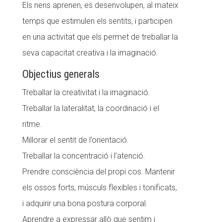
Els nens aprenen, es desenvolupen, al mateix
Fundesplai als mitjans
temps que estimulen els sentits, i participen
Xarxes socials
en una activitat que els permet de treballar la
seva capacitat creativa i la imaginació.
COL·LABORA
Objectius generals
Fes voluntariat
Treballar la creativitat i la imaginació.
Fes un donatiu
Treballar la lateralitat, la coordinació i el
Treballa amb nosaltres
ritme.
Millorar el sentit de l’orientació.
Treballar la concentració i l’atenció.
Prendre consciència del propi cos. Mantenir
els ossos forts, músculs flexibles i tonificats,
i adquirir una bona postura corporal.
Aprendre a expressar allò que sentim i