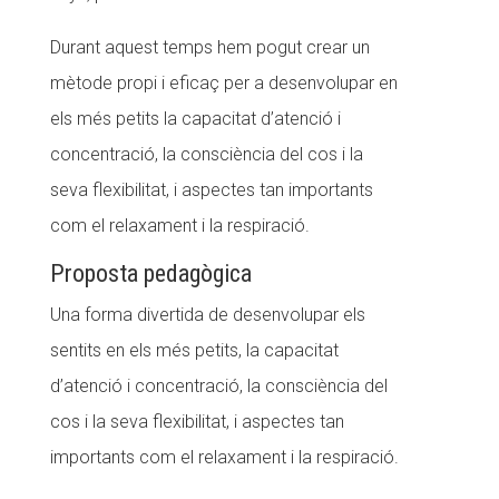
CONEIX FUNDESPLAI
Durant aquest temps hem pogut crear un
mètode propi i eficaç per a desenvolupar en
La Fundació
els més petits la capacitat d’atenció i
L'equip
concentració, la consciència del cos i la
Missió i valors
seva flexibilitat, i aspectes tan importants
Els comptes clars
com el relaxament i la respiració.
Memòria d'activitats
Proposta pedagògica
Proposta educativa
Una forma divertida de desenvolupar els
sentits en els més petits, la capacitat
ACTUALITAT
d’atenció i concentració, la consciència del
Notícies
cos i la seva flexibilitat, i aspectes tan
Butlletins
importants com el relaxament i la respiració.
Diari de la Fundació