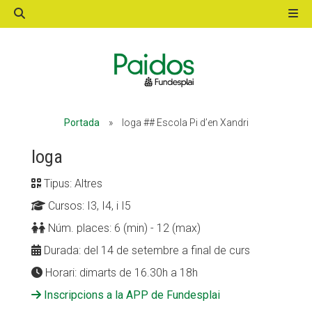
ACTIVITATS D'ESTIU
Portada
»
Ioga ## Escola Pi d’en Xandri
MÓN ESCOLAR
Ioga
Tipus: Altres
ALBERG CENTRE ESPLAI
Cursos: I3, I4, i I5
Núm. places: 6 (min) - 12 (max)
FORMACIÓ
Durada: del 14 de setembre a final de curs
Horari: dimarts de 16.30h a 18h
Inscripcions a la APP de Fundesplai
CASES DE COLÒNIES