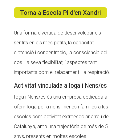
Torna a Escola Pi d'en Xandri
ACCIÓ SOCIAL I JOVES
Una forma divertida de desenvolupar els
sentits en els més petits, la capacitat
ESPLAIS
d’atenció i concentració, la consciència del
cos i la seva flexibilitat, i aspectes tant
SUPORT TERCER SECTOR
importants com el relaxament i la respiració.
Activitat vinculada a Ioga i Nens/es
Ioga i Nens/es és una empresa dedicada a
oferir Ioga per a nens i nenes i famílies a les
escoles com activitat extraescolar arreu de
Catalunya, amb una trajectòria de més de 5
anys, presents en moltes escoles.