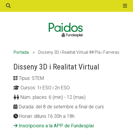
ACTIVITATS D'ESTIU
Portada
»
Disseny 3D i Realitat Virtual ## Pla i Farreras
MÓN ESCOLAR
Disseny 3D i Realitat Virtual
Tipus: STEM
ALBERG CENTRE ESPLAI
Cursos: 1r ESO i 2n ESO
Núm. places: 6 (min) - 12 (max)
FORMACIÓ
Durada: del 8 de setembre a final de curs
Horari: dilluns 16.30h a 18h
Inscripcions a la APP de Fundesplai
CASES DE COLÒNIES