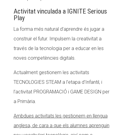
CONEIX FUNDESPLAI
Activitat vinculada a IGNITE Serious
Play
La Fundació
La forma més natural d’aprendre és jugar a
L'equip
construir el futur. Impulsem la creativitat a
Missió i valors
través de la tecnologia per a educar en les
noves competències digitals.
Els comptes clars
Memòria d'activitats
Actualment gestionem les activitats
Proposta educativa
TECNOLOGIES STEAM a l’etapa d’Infantil, i
l’activitat PROGRAMACIÓ i GAME DESIGN per
ACTUALITAT
a Primària.
Notícies
Ambdues activitats les gestionem en llengua
Butlletins
anglesa, de cara a que els alumnes aprenguin
Diari de la Fundació