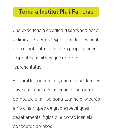
Torna a Institut Pla i Farreras
ACCIÓ SOCIAL I JOVES
Una experiència divertida dissenyada per a
estimular el desig d’explorar dels més petits,
ESPLAIS
amb robots infantils que els proporcionen
respostes positives que reforcen
SUPORT TERCER SECTOR
l’aprenentatge.
En paral·lel, joc rere joc, anem assentant les
bases per anar evolucionant el pensament
computacional i personalitzar-ne el progrés
amb dinàmiques de grup específiques i
desafiaments lògics que consoliden els
conceptes apresos.