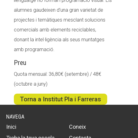
llenguatge no formal i programació visual. Els
alumnes gaudeixen d’una gran varietat de
projectes i temàtiques mesclant solucions
comercials amb elements reciclables,
donant la intel·ligència als seus muntatges
amb programació.
Preu
Quota mensual: 36,80€ (setembre) / 48€
(octubre a juny)
Torna a Institut Pla i Farreras
NAVEGA
Inici
Coneix
Troba la teva escola
Contacta