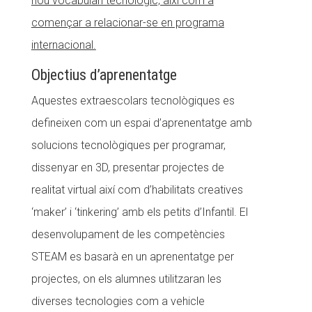
nou vocabulari tecnològic, així com a
començar a relacionar-se en programa
Fundesplai als mitjans
internacional.
Xarxes socials
Objectius d’aprenentatge
COL·LABORA
Aquestes extraescolars tecnològiques es
Fes voluntariat
defineixen com un espai d’aprenentatge amb
Fes un donatiu
solucions tecnològiques per programar,
dissenyar en 3D, presentar projectes de
Treballa amb nosaltres
realitat virtual així com d’habilitats creatives
‘maker’ i ‘tinkering’ amb els petits d’Infantil. El
desenvolupament de les competències
STEAM es basarà en un aprenentatge per
projectes, on els alumnes utilitzaran les
diverses tecnologies com a vehicle