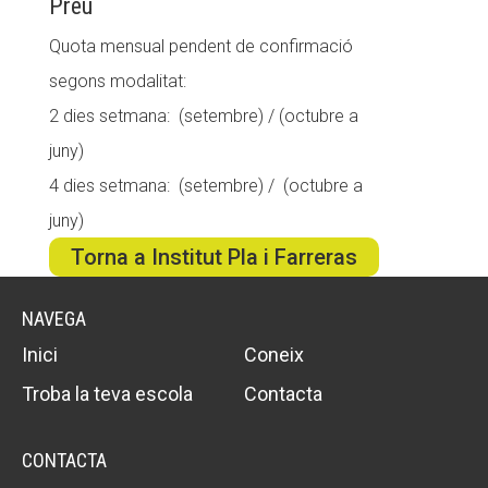
Preu
CONEIX FUNDESPLAI
Quota mensual pendent de confirmació
segons modalitat:
La Fundació
2 dies setmana: (setembre) / (octubre a
L'equip
juny)
Missió i valors
4 dies setmana: (setembre) / (octubre a
Els comptes clars
juny)
Memòria d'activitats
Torna a Institut Pla i Farreras
Proposta educativa
NAVEGA
ACTUALITAT
Inici
Coneix
Troba la teva escola
Contacta
Notícies
Butlletins
CONTACTA
Diari de la Fundació