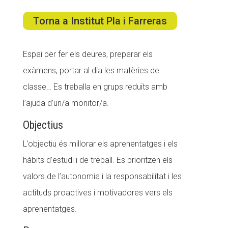
Torna a Institut Pla i Farreras
ACCIÓ SOCIAL I JOVES
Espai per fer els deures, preparar els
exàmens, portar al dia les matèries de
ESPLAIS
classe… Es treballa en grups reduïts amb
l’ajuda d’un/a monitor/a.
SUPORT TERCER SECTOR
Objectius
L’objectiu és millorar els aprenentatges i els
hàbits d’estudi i de treball. Es prioritzen els
valors de l’autonomia i la responsabilitat i les
actituds proactives i motivadores vers els
aprenentatges.