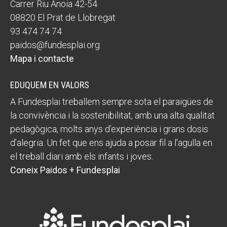
Carrer Riu Anoia 42-54
08820 El Prat de Llobregat
Fundesplai als mitjans
93 474 74 74
Xarxes socials
paidos@fundesplai.org
Mapa i contacte
COL·LABORA
EDUQUEM EN VALORS
Fes voluntariat
A Fundesplai treballem sempre sota el paraigües de
Fes un donatiu
la convivència i la sostenibilitat, amb una alta qualitat
Treballa amb nosaltres
pedagògica, molts anys d’experiència i grans dosis
d’alegria. Un fet que ens ajuda a posar fil a l'agulla en
el treball diari amb els infants i joves.
Coneix Paidos + Fundesplai