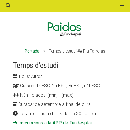
ACTIVITATS D'ESTIU
Portada
»
Temps d’estudi ## Pla Farreras
MÓN ESCOLAR
Temps d'estudi
Tipus: Altres
ALBERG CENTRE ESPLAI
Cursos: 1r ESO, 2n ESO, 3r ESO, i 4t ESO
Núm. places: (min) - (max)
FORMACIÓ
Durada: de setembre a final de curs
Horari: dilluns a dijous de 15.30h a 17h
Inscripcions a la APP de Fundesplai
CASES DE COLÒNIES