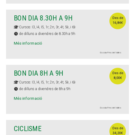
BON DIA 8.30H A 9H
Des de
16,84€
Cursos: I3, I4, I5, 1r, 2n, 3r, 4t, 5è, i 6è
de dilluns a divendres de 8.30h a 9h
Més informació
Escola Pins del Vallès
BON DIA 8H A 9H
Des de
8,00€
Cursos: I3, I4, I5, 1r, 2n, 3r, 4t, 5è, i 6è
de dilluns a divendres de 8h a 9h
Més informació
Escola Pins del Vallès
CICLISME
Des de
34,20€