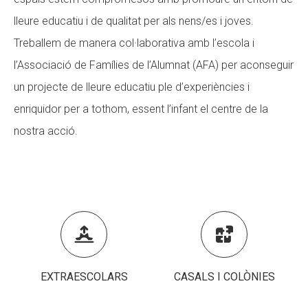
lleure educatiu i de qualitat per als nens/es i joves.
CONEIX FUNDESPLAI
Treballem de manera col·laborativa amb l’escola i
La Fundació
l’Associació de Famílies de l’Alumnat (AFA) per aconseguir
L'equip
un projecte de lleure educatiu ple d’experiències i
Missió i valors
enriquidor per a tothom, essent l’infant el centre de la
nostra acció.
Els comptes clars
Memòria d'activitats
Proposta educativa
ACTUALITAT


Notícies
EXTRAESCOLARS
CASALS I COLÒNIES
Butlletins
Diari de la Fundació