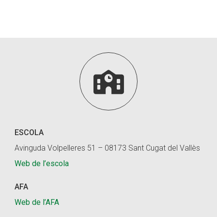
Fundesplai als mitjans
Xarxes socials
COL·LABORA

Fes voluntariat
Fes un donatiu
Treballa amb nosaltres
ESCOLA
Avinguda Volpelleres 51 – 08173 Sant Cugat del Vallès
Web de l’escola
AFA
Web de l’AFA