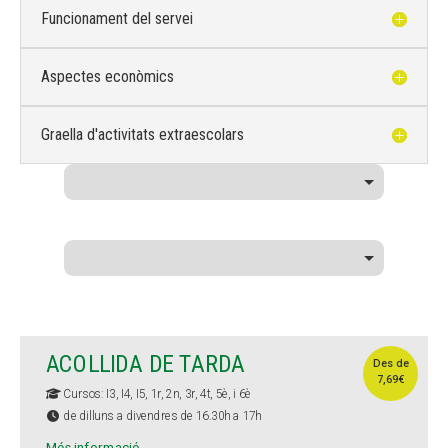
Funcionament del servei
Aspectes econòmics
Graella d'activitats extraescolars
ACOLLIDA DE TARDA
Des de
7,69€
Cursos: I3, I4, I5, 1r, 2n, 3r, 4t, 5è, i 6è
de dilluns a divendres de 16.30h a 17h