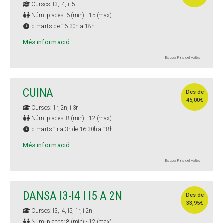
Cursos: I3, I4, i I5
Núm. places: 6 (min) - 15 (max)
dimarts de 16.30h a 18h
Més informació
Escola Pins del Vallès
CUINA
Des de
45,00€
Cursos: 1r, 2n, i 3r
Núm. places: 8 (min) - 12 (max)
dimarts 1r a 3r de 16.30h a 18h
Més informació
Escola Pins del Vallès
DANSA I3-I4 I I5 A 2N
Des de
33,95€
Cursos: I3, I4, I5, 1r, i 2n
Núm. places: 8 (min) - 12 (max)