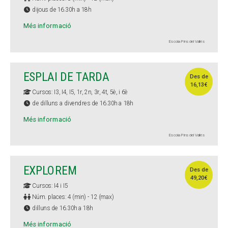
dijous de 16.30h a 18h
Més informació
Escola Pins del Vallès
ESPLAI DE TARDA
Des de
16,13€
Cursos: I3, I4, I5, 1r, 2n, 3r, 4t, 5è, i 6è
de dilluns a divendres de 16.30h a 18h
Més informació
Escola Pins del Vallès
EXPLOREM
Des de
49,20€
Cursos: I4 i I5
Núm. places: 4 (min) - 12 (max)
dilluns de 16.30h a 18h
Més informació