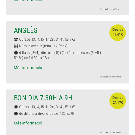
Més informació
Escola Pins del Vallès
ANGLÈS
Des de
47,61€
Cursos: I3, I4, I5, 1r, 2n, 3r, 4t, 5è, i 6è
Núm. places: 8 (min) - 12 (max)
dilluns (i3-i4), dimarts (i5) i (1r i 2n), dimecres (3r-4t i
5è-6è) de 16.30h a 18h
Més informació
Escola Pins del Vallès
BON DIA 7.30H A 9H
Des de
24,17€
Cursos: I3, I4, I5, 1r, 2n, 3r, 4t, 5è, i 6è
de dilluns a divendres de 7.30h a 9h
Més informació
Escola Pins del Vallès