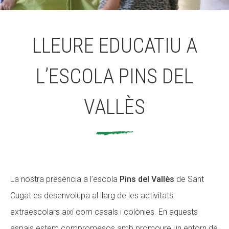
ACCIÓ SOCIAL I JOVES
LLEURE EDUCATIU A
L’ESCOLA PINS DEL
ESPLAIS
VALLÈS
SUPORT TERCER SECTOR
La nostra presència a l’escola
Pins del Vallès
de Sant
Cugat es desenvolupa al llarg de les activitats
extraescolars així com casals i colònies. En aquests
espais estem compromesos amb promoure un entorn de