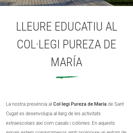
ACCIÓ SOCIAL I JOVES
LLEURE EDUCATIU AL
COL·LEGI PUREZA DE
ESPLAIS
MARÍA
SUPORT TERCER SECTOR
La nostra presència al
Col·legi Pureza de María
de Sant
Cugat es desenvolupa al llarg de les activitats
extraescolars així com casals i colònies. En aquests
espais estem compromesos amb promoure un entorn de