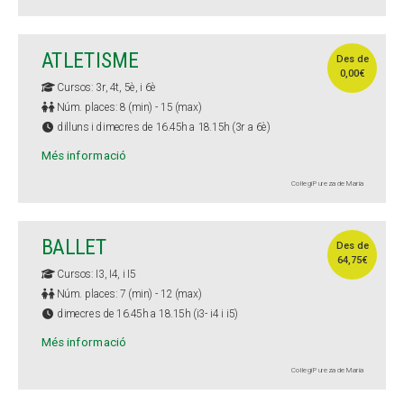
ATLETISME
Des de
0,00€
Cursos: 3r, 4t, 5è, i 6è
Núm. places: 8 (min) - 15 (max)
dilluns i dimecres de 16.45h a 18.15h (3r a 6è)
Més informació
Col·legi Pureza de María
BALLET
Des de
64,75€
Cursos: I3, I4, i I5
Núm. places: 7 (min) - 12 (max)
dimecres de 16.45h a 18.15h (i3- i4 i i5)
Més informació
Col·legi Pureza de María