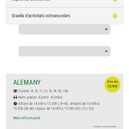
Graella d'activitats extraescolars
ALEMANY
Des de
62,00€
Cursos: I4, I5, 1r, 2n, 3r, 4t, 5è, i 6è
Núm. places: 6 (min) - 8 (max)
dilluns de 14.05h a 15.05h ( 3r-4t), dimarts de 14.05h a
15.05h (5è-6è) i dijous de 14.05h a 15.05h (I5) i (1r i 2n)
Més informació
Col·legi Pureza de María