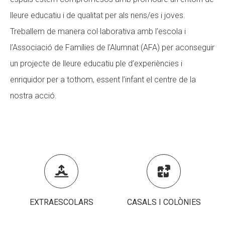
lleure educatiu i de qualitat per als nens/es i joves.
CONEIX FUNDESPLAI
Treballem de manera col·laborativa amb l’escola i
La Fundació
l’Associació de Famílies de l’Alumnat (AFA) per aconseguir
L'equip
un projecte de lleure educatiu ple d’experiències i
Missió i valors
enriquidor per a tothom, essent l’infant el centre de la
nostra acció.
Els comptes clars
Memòria d'activitats
Proposta educativa
ACTUALITAT


Notícies
EXTRAESCOLARS
CASALS I COLÒNIES
Butlletins
Diari de la Fundació