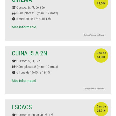
62,00€
Cursos: 3r, 4t, 5è, i 6è
Núm. places: 5 (min) - 12 (max)
dimecres de 17h a 18.15h
Més informació
Col·legi Pureza de María
CUINA I5 A 2N
Des de
54,00€
Cursos: I5, 1r, i 2n
Núm. places: 8 (min) - 12 (max)
dilluns de 16.45h a 18.15h
Més informació
Col·legi Pureza de María
ESCACS
Des de
24,71€
Cursos: 1r, 2n, 3r, 4t, 5è, i 6è