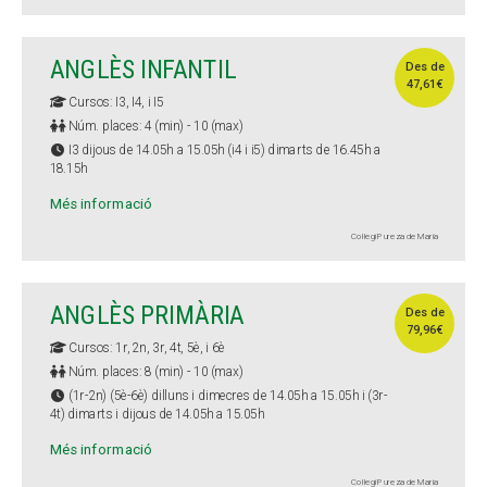
ANGLÈS INFANTIL
Des de
47,61€
Cursos: I3, I4, i I5
Núm. places: 4 (min) - 10 (max)
I3 dijous de 14.05h a 15.05h (i4 i i5) dimarts de 16.45h a
18.15h
Més informació
Col·legi Pureza de María
ANGLÈS PRIMÀRIA
Des de
79,96€
Cursos: 1r, 2n, 3r, 4t, 5è, i 6è
Núm. places: 8 (min) - 10 (max)
(1r-2n) (5è-6è) dilluns i dimecres de 14.05h a 15.05h i (3r-
4t) dimarts i dijous de 14.05h a 15.05h
Més informació
Col·legi Pureza de María