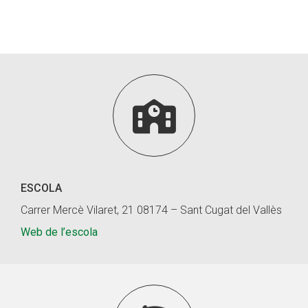
Fundesplai als mitjans
Xarxes socials
COL·LABORA

Fes voluntariat
Fes un donatiu
Treballa amb nosaltres
ESCOLA
Carrer Mercè Vilaret, 21 08174 – Sant Cugat del Vallès
Web de l’escola