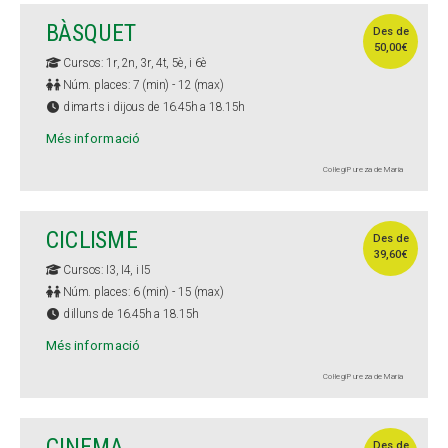
BÀSQUET
Des de
50,00€
Cursos: 1r, 2n, 3r, 4t, 5è, i 6è
Núm. places: 7 (min) - 12 (max)
dimarts i dijous de 16.45h a 18.15h
Més informació
Col·legi Pureza de María
CICLISME
Des de
39,60€
Cursos: I3, I4, i I5
Núm. places: 6 (min) - 15 (max)
dilluns de 16.45h a 18.15h
Més informació
Col·legi Pureza de María
CINEMA
Des de