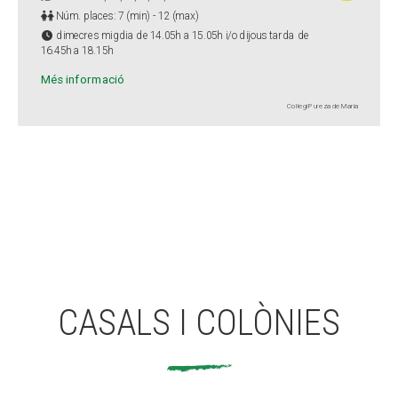
Núm. places: 7 (min) - 12 (max)
dimecres migdia de 14.05h a 15.05h i/o dijous tarda de
16.45h a 18.15h
Més informació
Col·legi Pureza de María
CASALS I COLÒNIES