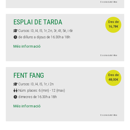
Escola ciutat Alba
ESPLAI DE TARDA
Des de
16,78€
Cursos: I3, I4, I5, 1r, 2n, 3r, 4t, 5è, i 6è
de dilluns a dijous de 16.30h a 18h
Més informació
Escola ciutat Alba
FENT FANG
Des de
48,00€
Cursos: I3, I4, I5, 1r, i 2n
Núm. places: 6 (min) - 12 (max)
dimecres de 16.30h a 18h
Més informació
Escola ciutat Alba