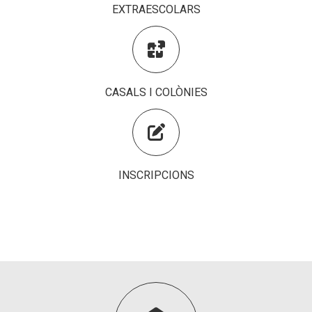
EXTRAESCOLARS
Fundesplai als mitjans

Xarxes socials
COL·LABORA
CASALS I COLÒNIES
Fes voluntariat

Fes un donatiu
Treballa amb nosaltres
INSCRIPCIONS