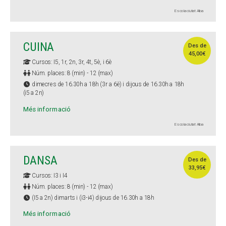
Escola ciutat Alba
CUINA
Des de
45,00€
Cursos: I5, 1r, 2n, 3r, 4t, 5è, i 6è
Núm. places: 8 (min) - 12 (max)
dimecres de 16.30h a 18h (3r a 6è) i dijous de 16.30h a 18h
(i5 a 2n)
Més informació
Escola ciutat Alba
DANSA
Des de
33,95€
Cursos: I3 i I4
Núm. places: 8 (min) - 12 (max)
(I5 a 2n) dimarts i (i3-i4) dijous de 16.30h a 18h
Més informació