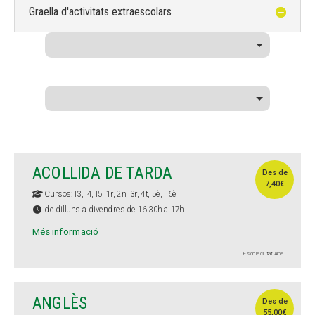
Graella d'activitats extraescolars
ACOLLIDA DE TARDA
Des de
7,40€
Cursos: I3, I4, I5, 1r, 2n, 3r, 4t, 5è, i 6è
de dilluns a divendres de 16.30h a 17h
Més informació
Escola ciutat Alba
ANGLÈS
Des de
55,00€