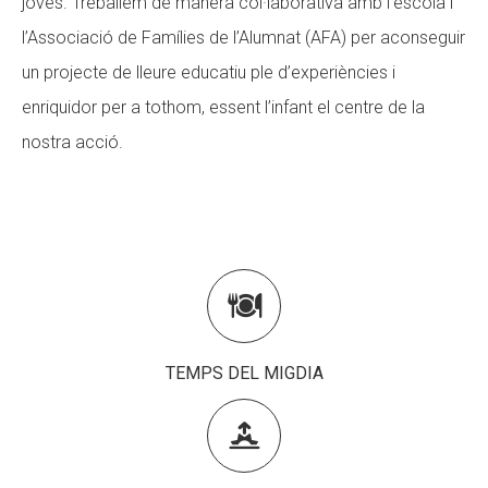
joves. Treballem de manera col·laborativa amb l’escola i
l’Associació de Famílies de l’Alumnat (AFA) per aconseguir
CONEIX FUNDESPLAI
un projecte de lleure educatiu ple d’experiències i
La Fundació
enriquidor per a tothom, essent l’infant el centre de la
L'equip
nostra acció.
Missió i valors
Els comptes clars
Memòria d'activitats
Proposta educativa

ACTUALITAT
TEMPS DEL MIGDIA
Notícies

Butlletins
Diari de la Fundació