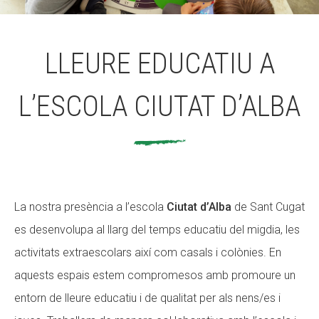
ACCIÓ SOCIAL I JOVES
LLEURE EDUCATIU A
L’ESCOLA CIUTAT D’ALBA
ESPLAIS
SUPORT TERCER SECTOR
La nostra presència a l’escola
Ciutat d’Alba
de Sant Cugat
es desenvolupa al llarg del temps educatiu del migdia, les
activitats extraescolars així com casals i colònies. En
aquests espais estem compromesos amb promoure un
entorn de lleure educatiu i de qualitat per als nens/es i