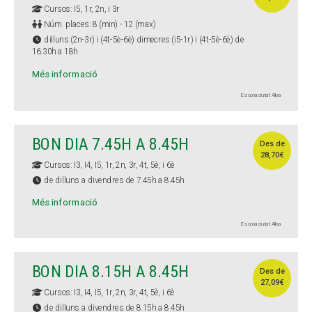
Cursos: I5, 1r, 2n, i 3r
Núm. places: 8 (min) - 12 (max)
dilluns (2n-3r) i (4t-5è-6è) dimecres (i5-1r) i (4t-5è-6è) de
16.30h a 18h
Més informació
Escola ciutat Alba
BON DIA 7.45H A 8.45H
Des de
28,70€
Cursos: I3, I4, I5, 1r, 2n, 3r, 4t, 5è, i 6è
de dilluns a divendres de 7.45h a 8.45h
Més informació
Escola ciutat Alba
BON DIA 8.15H A 8.45H
Des de
27,09€
Cursos: I3, I4, I5, 1r, 2n, 3r, 4t, 5è, i 6è
de dilluns a divendres de 8.15h a 8.45h