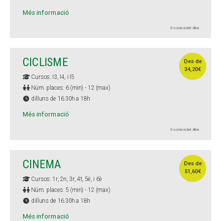
Més informació
Escola ciutat Alba
CICLISME
Des de
34,20€
Cursos: I3, I4, i I5
Núm. places: 6 (min) - 12 (max)
dilluns de 16.30h a 18h
Més informació
Escola ciutat Alba
CINEMA
Des de
51,60€
Cursos: 1r, 2n, 3r, 4t, 5è, i 6è
Núm. places: 5 (min) - 12 (max)
dilluns de 16.30h a 18h
Més informació