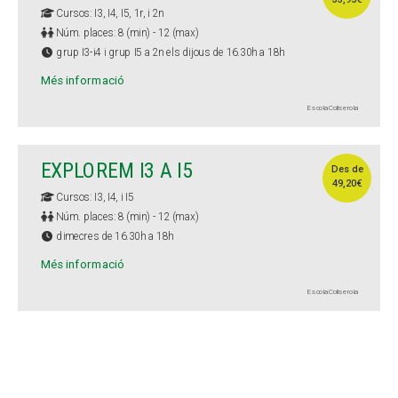
Cursos: I3, I4, I5, 1r, i 2n
Núm. places: 8 (min) - 12 (max)
grup I3-i4 i grup I5 a 2n els dijous de 16.30h a 18h
Més informació
Escola Collserola
EXPLOREM I3 A I5
Des de
49,20€
Cursos: I3, I4, i I5
Núm. places: 8 (min) - 12 (max)
dimecres de 16.30h a 18h
Més informació
Escola Collserola