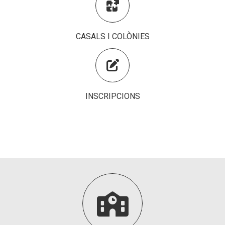

Fundesplai als mitjans
Xarxes socials
CASALS I COLÒNIES
COL·LABORA

Fes voluntariat
INSCRIPCIONS
Fes un donatiu
Treballa amb nosaltres
