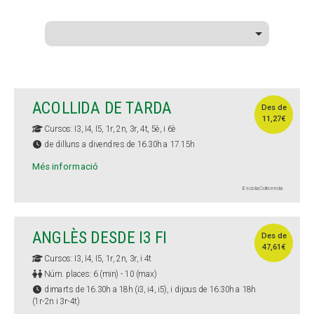
ACOLLIDA DE TARDA
Des de
11,27€
Cursos: I3, I4, I5, 1r, 2n, 3r, 4t, 5è, i 6è
de dilluns a divendres de 16.30h a 17.15h
Més informació
Escola Collserola
ANGLÈS DESDE I3 FI
Des de
47,61€
Cursos: I3, I4, I5, 1r, 2n, 3r, i 4t
Núm. places: 6 (min) - 10 (max)
dimarts de 16.30h a 18h (i3, i4, i5), i dijous de 16.30h a 18h
(1r-2n i 3r-4t)