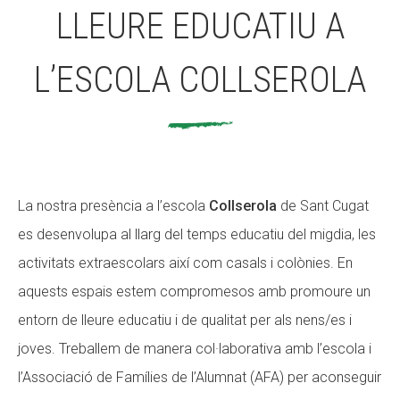
LLEURE EDUCATIU A
ACCIÓ SOCIAL I JOVES
L’ESCOLA COLLSEROLA
ESPLAIS
La nostra presència a l’escola
Collserola
de Sant Cugat
SUPORT TERCER SECTOR
es desenvolupa al llarg del temps educatiu del migdia, les
activitats extraescolars així com casals i colònies. En
aquests espais estem compromesos amb promoure un
entorn de lleure educatiu i de qualitat per als nens/es i
joves. Treballem de manera col·laborativa amb l’escola i
l’Associació de Famílies de l’Alumnat (AFA) per aconseguir