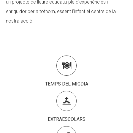
un projecte de lleure educatiu ple d’experiències i
CONEIX FUNDESPLAI
enriquidor per a tothom, essent l’infant el centre de la
nostra acció.
La Fundació
L'equip
Missió i valors
Els comptes clars

Memòria d'activitats
Proposta educativa
TEMPS DEL MIGDIA
ACTUALITAT

Notícies
EXTRAESCOLARS
Butlletins
Diari de la Fundació