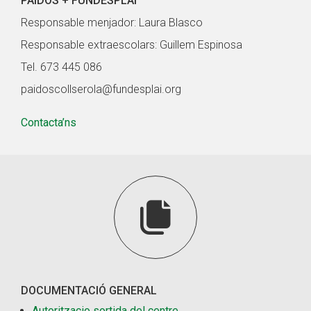
PAIDOS + FUNDESPLAI
Responsable menjador: Laura Blasco
Responsable extraescolars: Guillem Espinosa
Tel. 673 445 086
paidoscollserola@fundesplai.org
Contacta’ns

DOCUMENTACIÓ GENERAL
Autoritzacio sortida del centre