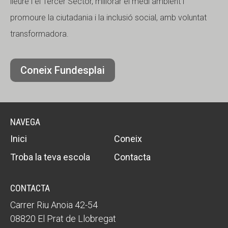
lleure i el Tercer Sector, millorar el medi ambient i
promoure la ciutadania i la inclusió social, amb voluntat
transformadora.
Coneix Fundesplai
NAVEGA
Inici
Coneix
Troba la teva escola
Contacta
CONTACTA
Carrer Riu Anoia 42-54
08820 El Prat de Llobregat