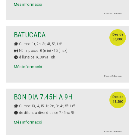
Més informació
Escola Collserola
BATUCADA
Des de
36,00€
Cursos: 1r, 2n, 3r, 4t, 5è, i 6è
Núm. places: 8 (min) - 15 (max)
dilluns de 16.30h a 18h
Més informació
Escola Collserola
BON DIA 7.45H A 9H
Des de
18,28€
Cursos: I3, I4, I5, 1r, 2n, 3r, 4t, 5è, i 6è
de dilluns a divendres de 7.45h a 9h
Més informació
Escola Collserola