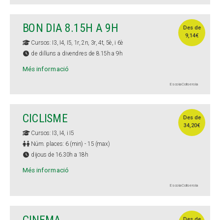
BON DIA 8.15H A 9H
Des de
9,14€
Cursos: I3, I4, I5, 1r, 2n, 3r, 4t, 5è, i 6è
de dilluns a divendres de 8.15h a 9h
Més informació
Escola Collserola
CICLISME
Des de
34,20€
Cursos: I3, I4, i I5
Núm. places: 6 (min) - 15 (max)
dijous de 16.30h a 18h
Més informació
Escola Collserola
Des de