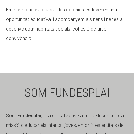
Entenem que els casals i les colònies esdevenen una
oportunitat educativa, i acompanyem als nens i nenes a
desenvolupar habilitats socials, cohesió de grup i
convivència.
SOM FUNDESPLAI
Som
Fundesplai
, una entitat sense ànim de lucre amb la
missió d'educar els infants i joves, enfortir les entitats de