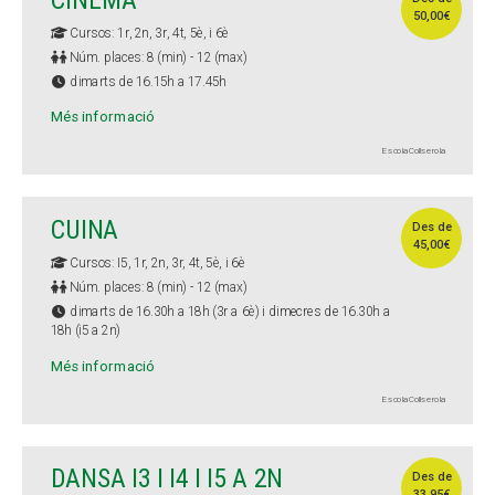
CINEMA
50,00€
Cursos: 1r, 2n, 3r, 4t, 5è, i 6è
Núm. places: 8 (min) - 12 (max)
dimarts de 16.15h a 17.45h
Més informació
Escola Collserola
CUINA
Des de
45,00€
Cursos: I5, 1r, 2n, 3r, 4t, 5è, i 6è
Núm. places: 8 (min) - 12 (max)
dimarts de 16.30h a 18h (3r a 6è) i dimecres de 16.30h a
18h (i5 a 2n)
Més informació
Escola Collserola
DANSA I3 I I4 I I5 A 2N
Des de
33,95€