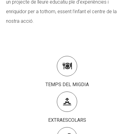
un projecte de lleure educatiu ple d’experiències i
CONEIX FUNDESPLAI
enriquidor per a tothom, essent l’infant el centre de la
nostra acció.
La Fundació
L'equip
Missió i valors
Els comptes clars

Memòria d'activitats
Proposta educativa
TEMPS DEL MIGDIA
ACTUALITAT

Notícies
EXTRAESCOLARS
Butlletins
Diari de la Fundació