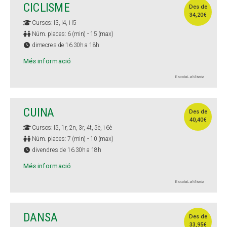
CICLISME
Des de
34,20€
Cursos: I3, I4, i I5
Núm. places: 6 (min) - 15 (max)
dimecres de 16.30h a 18h
Més informació
Escola La Mirada
CUINA
Des de
40,40€
Cursos: I5, 1r, 2n, 3r, 4t, 5è, i 6è
Núm. places: 7 (min) - 10 (max)
divendres de 16.30h a 18h
Més informació
Escola La Mirada
DANSA
Des de
33,95€