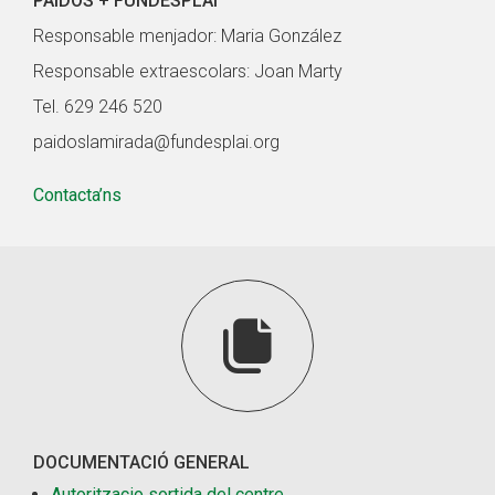
PAIDOS + FUNDESPLAI
Responsable menjador: Maria González
Responsable extraescolars: Joan Marty
Tel. 629 246 520
paidoslamirada@fundesplai.org
Contacta’ns

DOCUMENTACIÓ GENERAL
Autoritzacio sortida del centre