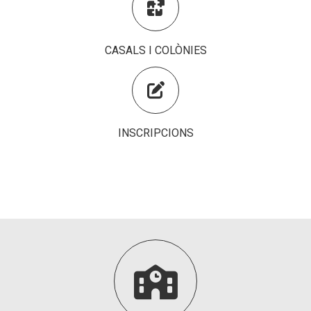

Fundesplai als mitjans
Xarxes socials
CASALS I COLÒNIES
COL·LABORA

Fes voluntariat
INSCRIPCIONS
Fes un donatiu
Treballa amb nosaltres
