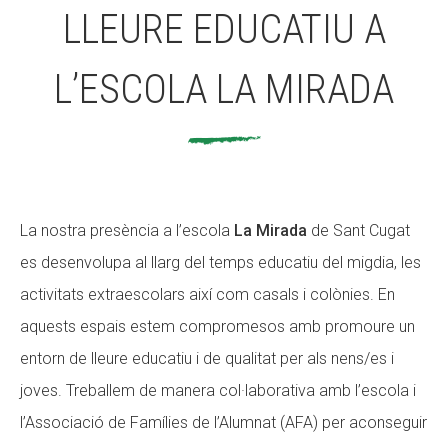
LLEURE EDUCATIU A
ACCIÓ SOCIAL I JOVES
L’ESCOLA LA MIRADA
ESPLAIS
La nostra presència a l’escola
La Mirada
de Sant Cugat
SUPORT TERCER SECTOR
es desenvolupa al llarg del temps educatiu del migdia, les
activitats extraescolars així com casals i colònies. En
aquests espais estem compromesos amb promoure un
entorn de lleure educatiu i de qualitat per als nens/es i
joves. Treballem de manera col·laborativa amb l’escola i
l’Associació de Famílies de l’Alumnat (AFA) per aconseguir