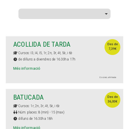
ACOLLIDA DE TARDA
Des de
7,39€
Cursos: I3, I4, I5, 1r, 2n, 3r, 4t, 5è, i 6è
de dilluns a divendres de 16.30h a 17h
Més informació
Escola La Mirada
BATUCADA
Des de
36,00€
Cursos: 1r, 2n, 3r, 4t, 5è, i 6è
Núm. places: 8 (min) - 15 (max)
dilluns de 16.30h a 18h
Més informació