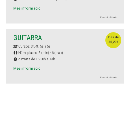
Més informació
Escola La Mirada
GUITARRA
Des de
46,20€
Cursos: 3r, 4t, 5è, i 6è
Núm. places: 5 (min) - 6 (max)
dimarts de 16.30h a 18h
Més informació
Escola La Mirada