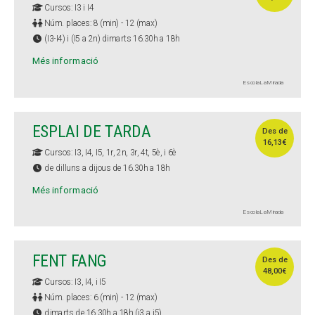
Cursos: I3 i I4
Núm. places: 8 (min) - 12 (max)
(I3-I4) i (I5 a 2n) dimarts 16.30h a 18h
Més informació
Escola La Mirada
ESPLAI DE TARDA
Des de
16,13€
Cursos: I3, I4, I5, 1r, 2n, 3r, 4t, 5è, i 6è
de dilluns a dijous de 16.30h a 18h
Més informació
Escola La Mirada
FENT FANG
Des de
48,00€
Cursos: I3, I4, i I5
Núm. places: 6 (min) - 12 (max)
dimarts de 16.30h a 18h (i3 a i5)