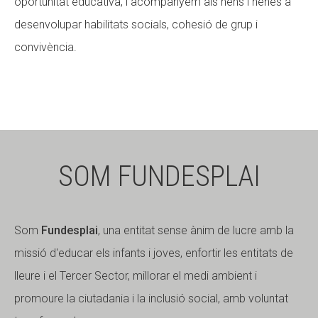
oportunitat educativa, i acompanyem als nens i nenes a
desenvolupar habilitats socials, cohesió de grup i
convivència.
SOM FUNDESPLAI
Som
Fundesplai
, una entitat sense ànim de lucre amb la
missió d'educar els infants i joves, enfortir les entitats de
lleure i el Tercer Sector, millorar el medi ambient i
promoure la ciutadania i la inclusió social, amb voluntat